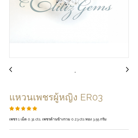
แหวนเพชรผู้หญิง ER03
เพชร 1 เม็ด 0.31 cts, เพชรด้านข้างรวม 0.23 cts ทอง 3.55 กรัม