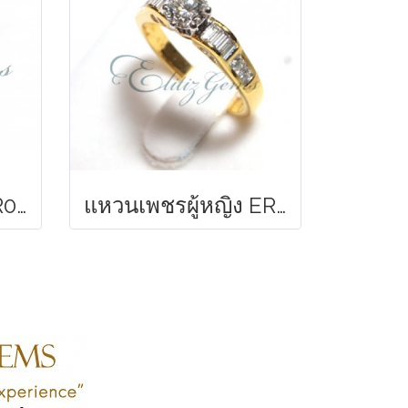
แหวนหมั้นเพชร ER09
แหวนเพชรผู้หญิง ER16