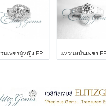
แหวนเพชรผู้หญิง ER613