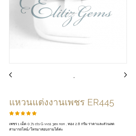
แหวนแต่งงานเพชร ER445
เพชร 1 เม็ด 0.71 cts G vvs1 3ex non , ทอง 2.8 กรัม ราคาและส่วนลด
สามารถไลน์/โทรมาสอบถามได้ค่ะ