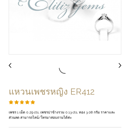
แหวนเพชรหญิง ER412
เพชร 1 เม็ด 0.29 cts, เพชรบ่าข้างรวม 0.13 cts, ทอง 3.08 กรัม ราคาและ
ส่วนลด สามารถไลน์/โทรมาสอบถามได้ค่ะ