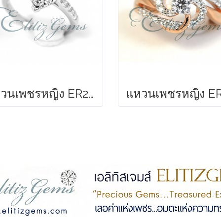
แหวนเพชรหญิง ER288