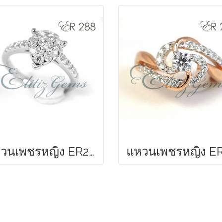
แหวนเพชรหญิง ER288