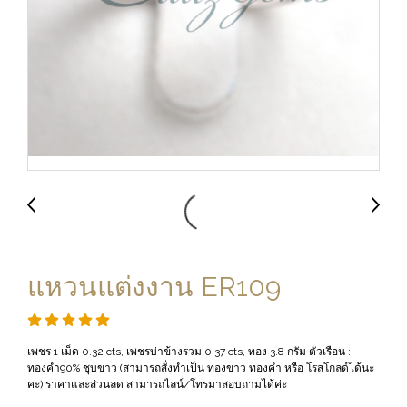
แหวนแต่งงาน ER109
เพชร 1 เม็ด 0.32 cts, เพชรบ่าข้างรวม 0.37 cts, ทอง 3.8 กรัม ตัวเรือน :
ทองคำ90% ชุบขาว (สามารถสั่งทำเป็น ทองขาว ทองคำ หรือ โรสโกลด์ได้นะ
คะ) ราคาและส่วนลด สามารถไลน์/โทรมาสอบถามได้ค่ะ