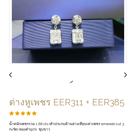
ต่างหูเพชร EER311 + EER385
น้ำหนักเพชรรวม 1.66 cts (ตัวประกบด้านล่างเทียบเท่าเพชร emerald cut 3
กะรัต) ทองคำ90% ชุบขาว