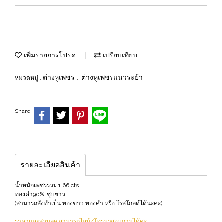
เพิ่มรายการโปรด
เปรียบเทียบ
ต่างหูเพชร
ต่างหูเพชรแนวระย้า
หมวดหมู่ :
,
Share
รายละเอียดสินค้า
น้ำหนักเพชรรวม 1.66 cts
ทองคำ90% ชุบขาว
(สามารถสั่งทำเป็น ทองขาว ทองคำ หรือ โรสโกลด์ได้นะคะ)
ราคาและส่วนลด สามารถไลน์/โทรมาสอบถามได้ค่ะ